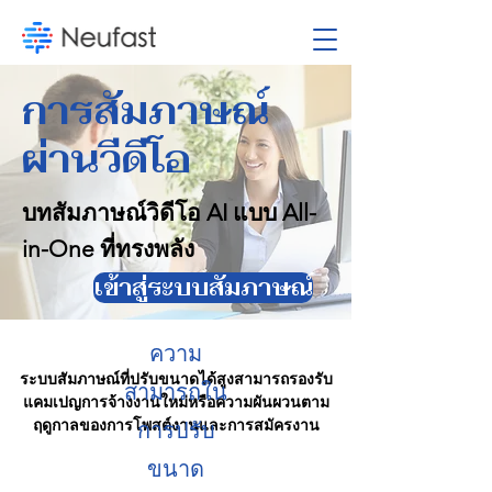
การสัมภาษณ์
ผ่านวีดีโอ
บทสัมภาษณ์วิดีโอ AI แบบ All-
in-One ที่ทรงพลัง
เข้าสู่ระบบสัมภาษณ์
ความ
ระบบสัมภาษณ์ที่ปรับขนาดได้สูงสามารถรองรับ
สามารถใน
แคมเปญการจ้างงานใหม่หรือความผันผวนตาม
ฤดูกาลของการโพสต์งานและการสมัครงาน
การปรับ
ขนาด