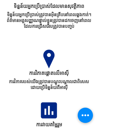
ទិន្នន័យអ្នកប្រើប្រាស់ដែលមានសុវត្ថិភាព
ទិន្នន័យអ្នកប្រើប្រាស់ត្រូវបានអ៊ិនគ្រីបនៅពេលឆ្លងកាត់។
ព័ត៌មានអត្តសញ្ញាណផ្ទាល់ខ្លួនត្រូវបានដកចេញនៅពេល
ដែលការជ្រើសរើសត្រូវបានបញ្ចប់
ការវិភាគផ្តោតលើអាស៊ី
ការវិភាគរបស់យើងត្រូវបានបណ្តុះបណ្តាលជាពិសេស
ដោយប្រើទិន្នន័យពីអាស៊ី
ការវាយតម្លៃរួម
ប្រព័ន្ធរបស់យើងស្វែងរកចំណាប់អារម្មណ៍ និងសមត្ថភាព