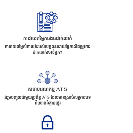
ការវាយតម្លៃការងារជាក់លាក់
ការវាយតម្លៃសំភាសន៍របស់បេក្ខជនដោយផ្អែកលើតម្រូវការ
ជាក់លាក់របស់អ្នក។
សមាហរណកម្ម ATS
វារួមបញ្ចូលជាមួយប្រព័ន្ធ ATS ដែលមានស្រាប់សម្រាប់បទ
ពិសោធន៍គ្មានថ្នេរ