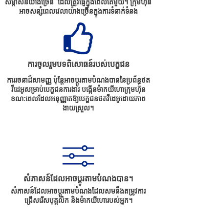
សម្ភាសន៍យ៉ាងច្រើន ដែលត្រូវផ្ញើក្នុងពេលតែមួយ។ ក្រុមហ៊ុន
អាចសន្សំពេលវេលាយ៉ាងច្រើនក្នុងការទំនាក់ទំនង
ការចូលរួមបទពិសោធន៍របស់បេក្ខជន
ការរចនាដ៏សាមញ្ញ ប៉ុន្តែអាចប្ដូរតាមបំណងបាននៃប្រព័ន្ធថត
វីដេអូសម្រាប់បេក្ខជនការងារ បង្កើនម៉ាកយីហោក្រុមហ៊ុន
ខណៈពេលដែលអនុញ្ញាតឱ្យបេក្ខជនថតវីដេអូដោយភាព
ងាយស្រួល។
សំភាសន៍ដែលអាចប្ដូរតាមបំណងបាន។
សំភាសន៍ដែលអាចប្ដូរតាមបំណងដែលសមនឹងតម្រូវការ
ជ្រើសរើសបុគ្គលិក និងម៉ាកយីហោរបស់អ្នក។