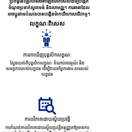
ប្រព័ន្ធនេះត្រូវបានរចនាឡើងជាពិសេសដើម្បីបង្កើត
ចំណុចប្រទាក់ស្វាគមន៍ និងសាមញ្ញ។ ការរចនាដែល
អាចប្ដូរតាមបំណងបានបង្កើនម៉ាកយីហោសាជីវកម្ម។
លក្ខណៈពិសេស
ការរកឃើញបុគ្គលិកលក្ខណៈ
ស្វែងយល់ពីបុគ្គលិកលក្ខណៈ ចំណាប់អារម្មណ៍ និង
សមត្ថភាពរបស់បេក្ខជន ដើម្បីវាយតម្លៃការងារ-សមរបស់
បេក្ខជន
កាលវិភាគដោយស្វ័យប្រវត្តិ
ការកំណត់កាលវិភាគដោយស្វ័យប្រវត្តិអនុញ្ញាតឱ្យមានការ