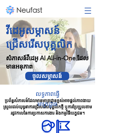
វីដេអូសម្ភាសន៍
ជ្រើសរើសបុគ្គលិក
សំភាសន៍វីដេអូ AI All-in-One ដែល
មានអនុភាព
ចូលសម្ភាសន៍
លទ្ធភាពធ្វើ
ប្រព័ន្ធសំភាសន៍ដែលមានមាត្រដ្ឋានខ្ពស់អាចផ្តល់ភាពងាយ
មាត្រដ្ឋាន
ស្រួលដល់យុទ្ធនាការជ្រើសរើសបុគ្គលិកថ្មី ឬការប្រែប្រួលតាម
រដូវកាលនៃការប្រកាសការងារ និងកម្មវិធីបេក្ខជន។