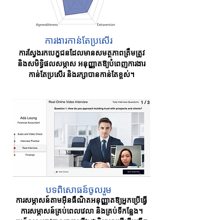
ការងារកាន់តែប្រសើរ
ការស្វែងរកបេក្ខជនដែលមានសមត្ថភាពត្រឹមត្រូវ
និងសមិទ្ធិផលសម្ភាស អនុញ្ញាតឱ្យបំពេញការងារ
កាន់តែប្រសើរ និងរក្សាបានកាន់តែខ្ពស់។
បទពិសោធន៍ចូលរួម
ការសម្ភាសន៍តាមអ៊ីនធឺណិតអនុញ្ញាតឱ្យអ្នកប្រើធ្វើ
ការសម្ភាសន៍គ្រប់ពេលវេលា និងគ្រប់ទីកន្លែង។