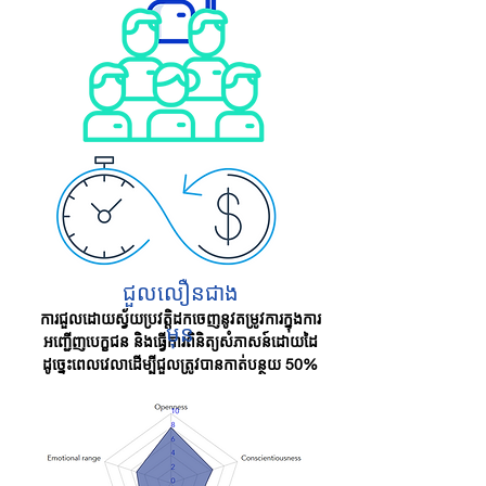
ជួលលឿនជាង
ការជួលដោយស្វ័យប្រវត្តិដកចេញនូវតម្រូវការក្នុងការ
មុន
អញ្ជើញបេក្ខជន និងធ្វើការពិនិត្យសំភាសន៍ដោយដៃ
ដូច្នេះពេលវេលាដើម្បីជួលត្រូវបានកាត់បន្ថយ 50%