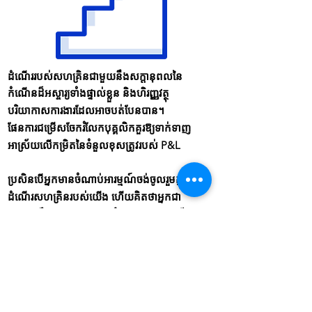
ដំណើររបស់សហគ្រិនជាមួយនឹងសក្ដានុពលនៃ
កំណើនដ៏អស្ចារ្យទាំងផ្ទាល់ខ្លួន និងហិរញ្ញវត្ថុ
បរិយាកាសការងារដែលអាចបត់បែនបាន។
ផែនការជម្រើសចែករំលែកបុគ្គលិកគួរឱ្យទាក់ទាញ
អាស្រ័យលើកម្រិតនៃទំនួលខុសត្រូវរបស់ P&L
ប្រសិនបើអ្នកមានចំណាប់អារម្មណ៍ចង់ចូលរួមក្នុង
ដំណើរសហគ្រិនរបស់យើង ហើយគិតថាអ្នកជា
មនុស្សត្រឹមត្រូវក្នុងការជួយនាំមកនូវភាពជោគជ័យ
សូមផ្ញើអ៊ីមែលមកយើងតាមរយៈ
info@neufast.com
!