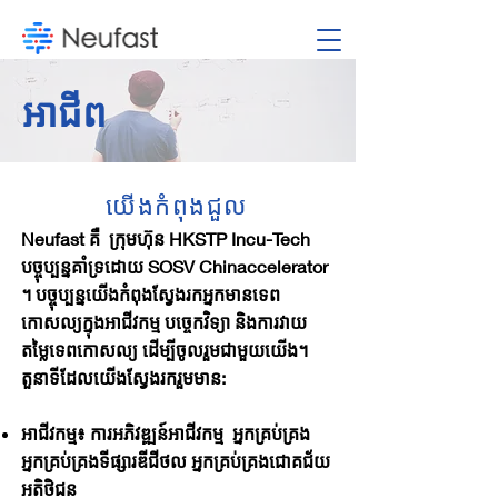
អាជីព
យើងកំពុងជួល
Neufast គឺ
ក្រុមហ៊ុន HKSTP Incu-Tech
បច្ចុប្បន្នគាំទ្រដោយ SOSV Chinaccelerator
។ បច្ចុប្បន្នយើងកំពុងស្វែងរកអ្នកមានទេព
កោសល្យក្នុងអាជីវកម្ម បច្ចេកវិទ្យា និងការវាយ
តម្លៃទេពកោសល្យ ដើម្បីចូលរួមជាមួយយើង។
តួនាទីដែលយើងស្វែងរករួមមាន:
អាជីវកម្ម៖ ការអភិវឌ្ឍន៍អាជីវកម្ម
អ្នកគ្រប់គ្រង
អ្នកគ្រប់គ្រងទីផ្សារឌីជីថល អ្នកគ្រប់គ្រងជោគជ័យ
អតិថិជន