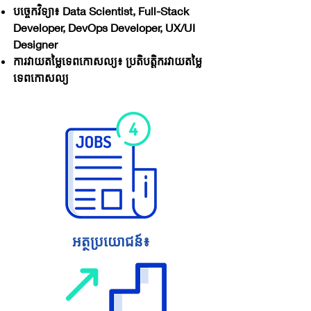
បច្ចេកវិទ្យា៖ Data Scientist, Full-Stack
Developer, DevOps Developer, UX/UI
Designer
ការវាយតម្លៃទេពកោសល្យ៖ ប្រតិបត្តិករវាយតម្លៃ
ទេពកោសល្យ
អត្ថប្រយោជន៍៖