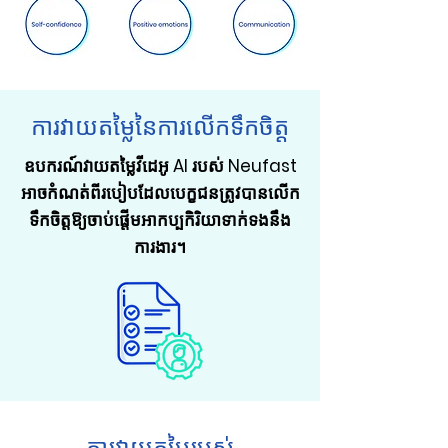
​ការវាយតម្លៃនៃការលើកទឹកចិត្ត
ឧបករណ៍វាយតម្លៃវីដេអូ AI របស់ Neufast
អាចកំណត់ពីរបៀបដែលបេក្ខជនត្រូវបានលើក
ទឹកចិត្តឱ្យចាប់ផ្តើមអាកប្បកិរិយាទាក់ទងនឹង
ការងារ។
ការវាយតម្លៃរបស់