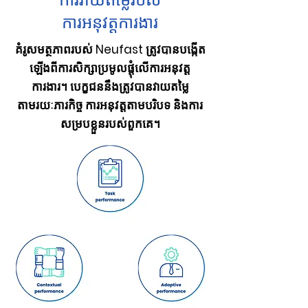
ការអនុវត្តការងារ
គំរូសមត្ថភាពរបស់ Neufast ត្រូវបានបង្កើត
ឡើងពីការសិក្សាប្រមូលផ្តុំលើការអនុវត្ត
ការងារ។ បេក្ខជននឹងត្រូវបានវាយតម្លៃ
តាមរយៈភារកិច្ច ការអនុវត្តតាមបរិបទ និងការ
សម្របខ្លួនរបស់ពួកគេ។