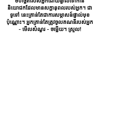
មហិច្ឆតារបស់អ្នកដោយផ្ទាល់ទៅកាន់
និយោជកដែលមានសក្តានុពលរបស់អ្នក។ ជា
ទូទៅ នេះគ្រាន់តែជាការសម្ភាសន៍ផ្ទាល់មុខ
ប៉ុណ្ណោះ។ អ្នកគ្រាន់តែត្រូវចូលគណនីរបស់អ្នក
- មើលសំណួរ - ចម្លើយ។ ស្រួល!