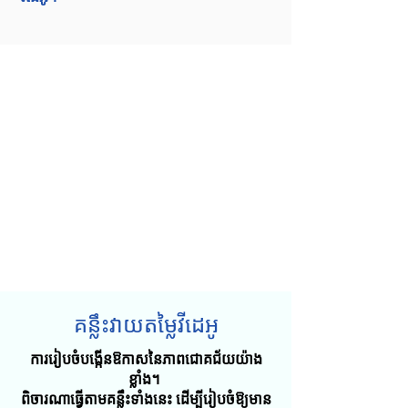
គន្លឹះវាយតម្លៃវីដេអូ
ការរៀបចំបង្កើនឱកាសនៃភាពជោគជ័យយ៉ាង
ខ្លាំង។
ពិចារណាធ្វើតាមគន្លឹះទាំងនេះ ដើម្បីរៀបចំឱ្យមាន