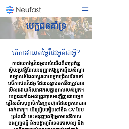
បេក្ខជនគាំទ្រ
តើការវាយតម្លៃវីដេអូគឺជាអ្វី?
ការវាយតម្លៃវីដេអូរបស់យើងគឺជាប្រព័ន្ធ
ស្វ័យប្រវត្តិដែលអនុញ្ញាតឱ្យអ្នកឆ្លើយសំណួរ
សម្ភាសន៍ដែលសួរដោយអ្នកជ្រើសរើសនៅ
លើការថតវីដេអូ ដែលបន្ទាប់មកនឹងត្រូវបាន
មើលដោយនិយោជកសក្តានុពលរបស់អ្នក។
បេក្ខជនទាំងអស់ត្រូវបានអញ្ជើញដោយអ្នក
ជ្រើសរើសបុគ្គលិកនៃក្រុមហ៊ុនដែលពួកគេបាន
ដាក់ពាក្យ។ បើប្រៀបធៀបទៅនឹង CV បែប
ប្រពៃណី នេះអនុញ្ញាតឱ្យអ្នកមានឱកាស
បញ្ចេញពន្លឺ និងបង្ហាញពីទេពកោសល្យ និង