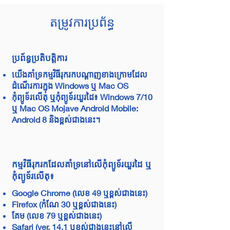
តម្រូវការប្រព័ន្ធ
ប្រព័ន្ធប្រតិបត្តិការ
យើងគាំទ្រកម្មវិធីរុករកបណ្ដាញខាងក្រោមដែល
ដំណើរការក្នុង Windows ឬ Mac OS
កុំព្យូទ័រលើតុ ឬកុំព្យូទ័រយួរដៃ៖ Windows 7/10
ឬ Mac OS Mojave Android Mobile:
Android 8 និងខ្ពស់ជាងនេះ។
កម្មវិធីរុករកដែលគាំទ្រនៅលើកុំព្យូទ័រយួរដៃ ឬ
កុំព្យូទ័រលើតុ៖
Google Chrome (លេខ 49 ឬខ្ពស់ជាងនេះ)
Firefox (កំណែ 30 ឬខ្ពស់ជាងនេះ)
គែម (លេខ 79 ឬខ្ពស់ជាងនេះ)
Safari (ver. 14.1 ឬខ្ពស់ជាងនេះនៅលើ