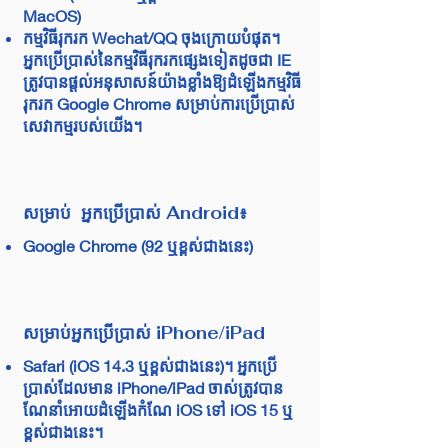
MacOS)
កម្មវិធីរុករក Wechat/QQ ចុងក្រោយបំផុត។
អ្នកប្រើប្រាស់នៃកម្មវិធីរុករកផ្សេងទៀតដូចជា IE
ត្រូវបានផ្តល់អនុសាសន៍យ៉ាងខ្លាំងឱ្យដំឡើងកម្មវិធី
រុករក Google Chrome សម្រាប់ការប្រើប្រាស់
សេវាកម្មរបស់យើង។
សម្រាប់ អ្នកប្រើប្រាស់ Android៖
Google Chrome (92 ឬខ្ពស់ជាងនេះ)
សម្រាប់អ្នកប្រើប្រាស់ iPhone/iPad
Safari (iOS 14.3 ឬខ្ពស់ជាងនេះ)។ អ្នកប្រើ
ប្រាស់ដែលមាន iPhone/iPad ចាស់ត្រូវបាន
ណែនាំអោយដំឡើងកំណែ iOS ទៅ iOS 15 ឬ
ខ្ពស់ជាងនេះ។