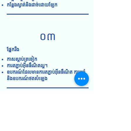
កន្លែងស្ងាត់និងដាច់ដោយឡែក
០៣
ផ្នែករឹង
កាសស្តាប់ត្រចៀក
ការតភ្ជាប់អ៊ីនធឺណិតល្អ។
ឧបករណ៍ដែលមានការតភ្ជាប់អ៊ីនធឺណិត កាមេរ៉ា
និងឧបករណ៍ថតសំឡេង
០៤
ផ្លូវចិត្ត