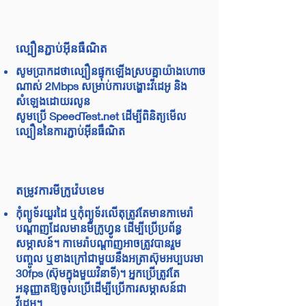
ល្បឿនភ្ជាប់អ៊ីនធឺណិត
សូម​ប្រាកដថា​ល្បឿន​ផ្ទុក​ឡើង​ស្របគ្នា​យ៉ាងហោច
ណាស់ 2Mbps សម្រាប់​ការបង្ហោះ​វីដេអូ និង​
សំឡេង​ដោយរលូន
សូមប្រើ SpeedTest.net ដើម្បីពិនិត្យមើល
ល្បឿននៃការភ្ជាប់អ៊ីនធឺណិត
តម្រូវការមីក្រូវ៉េបខេម
កុំព្យូទ័រយួរដៃ ឬកុំព្យូទ័រលើតុត្រូវតែមានកាមេរ៉ា
បណ្ដាញដែលមានមីក្រូហ្វូន ដើម្បីប្រើប្រព័ន្ធ
សម្ភាសន៍។ កាមេរ៉ាបណ្ដាញអាចត្រូវបានរួម
បញ្ចូល ឬខាងក្រៅជាមួយនឹងអត្រាស៊ុមអប្បបរមា
30fps (ស៊ុមក្នុងមួយវិនាទី)។ អ្នក​ប្រើ​ត្រូវ​តែ​
អនុញ្ញាត​ឱ្យ​ចូល​ប្រើ​ដើម្បី​ប្រើ​ការ​សម្ភាសន៍​ជា​
វីដេអូ។