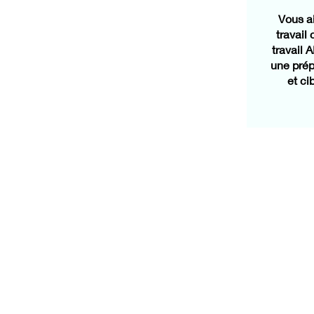
Vous a
travail
travail 
une prép
et ci